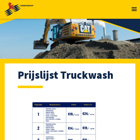
MENU
Prijslijst Truckwash