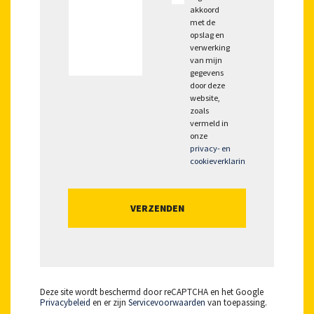
akkoord
met de
opslag en
verwerking
van mijn
gegevens
door deze
website,
zoals
vermeld in
onze
privacy- en
cookieverklaring
.
Deze site wordt beschermd door reCAPTCHA en het Google
Privacybeleid
en er zijn
Servicevoorwaarden
van toepassing.