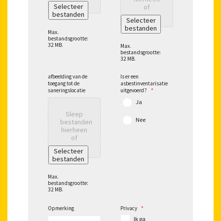
Selecteer
of
bestanden
Selecteer
bestanden
Max.
bestandsgrootte:
32 MB.
Max.
bestandsgrootte:
32 MB.
afbeelding van de
Is er een
toegang tot de
asbestinventarisatie
saneringslocatie
uitgevoerd?
*
Ja
Sleep
Nee
bestanden
hierheen
of
Selecteer
bestanden
Max.
bestandsgrootte:
32 MB.
Opmerking
Privacy
*
Ik ga