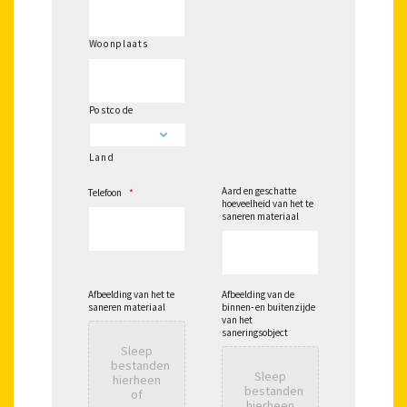
Woonplaats
Postcode
Land
Aard en geschatte
Telefoon
*
hoeveelheid van het te
saneren materiaal
Afbeelding van het te
Afbeelding van de
saneren materiaal
binnen- en buitenzijde
van het
saneringsobject
Sleep
bestanden
Sleep
hierheen
bestanden
of
hierheen