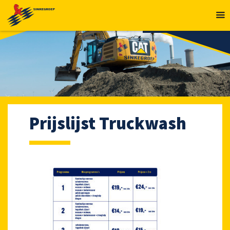
MENU
Prijslijst Truckwash