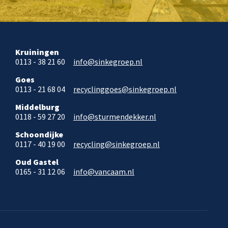
Kruiningen
0113 - 38 21 60
info@sinkegroep.nl
Goes
0113 - 21 68 04
recyclinggoes@sinkegroep.nl
Middelburg
0118 - 59 27 20
info@sturmendekker.nl
Schoondijke
0117 - 40 19 00
recycling@sinkegroep.nl
Oud Gastel
0165 - 31 12 06
info@vancaam.nl