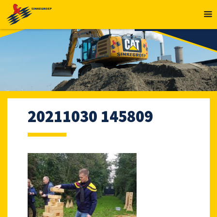
MENU
20211030 145809