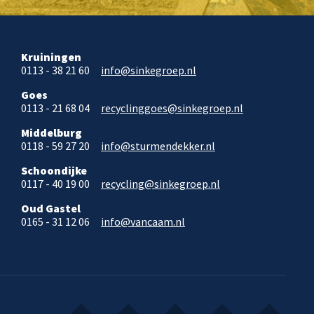
Kruiningen
0113 - 38 21 60
info@sinkegroep.nl
Goes
0113 - 21 68 04
recyclinggoes@sinkegroep.nl
Middelburg
0118 - 59 27 20
info@sturmendekker.nl
Schoondijke
0117 - 40 19 00
recycling@sinkegroep.nl
Oud Gastel
0165 - 31 12 06
info@vancaam.nl