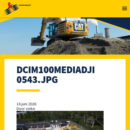
MENU
DCIM100MEDIADJI
0543.JPG
16 juni 2026
Door
sinke