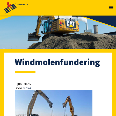
MENU
Windmolenfundering
3 juni 2026
Door
sinke