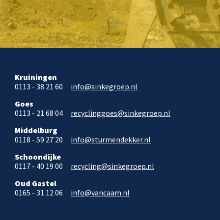
Kruiningen
0113 - 38 21 60
info@sinkegroep.nl
Goes
0113 - 21 68 04
recyclinggoes@sinkegroep.nl
Middelburg
0118 - 59 27 20
info@sturmendekker.nl
Schoondijke
0117 - 40 19 00
recycling@sinkegroep.nl
Oud Gastel
0165 - 31 12 06
info@vancaam.nl