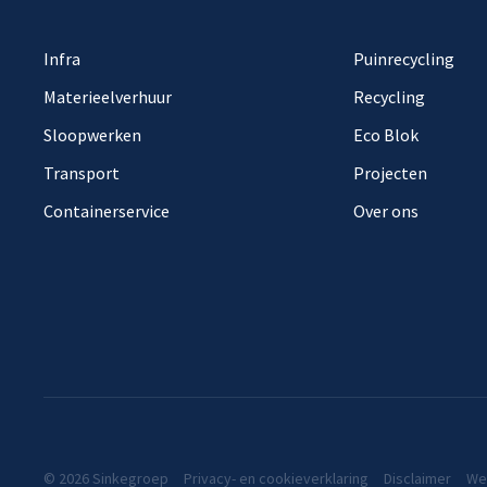
Infra
Puinrecycling
Materieelverhuur
Recycling
Sloopwerken
Eco Blok
Transport
Projecten
Containerservice
Over ons
© 2026 Sinkegroep
Privacy- en cookieverklaring
Disclaimer
We