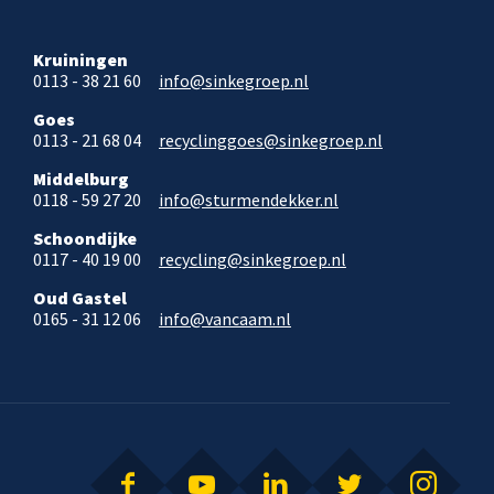
Kruiningen
0113 - 38 21 60
info@sinkegroep.nl
Goes
0113 - 21 68 04
recyclinggoes@sinkegroep.nl
Middelburg
0118 - 59 27 20
info@sturmendekker.nl
Schoondijke
0117 - 40 19 00
recycling@sinkegroep.nl
Oud Gastel
0165 - 31 12 06
info@vancaam.nl