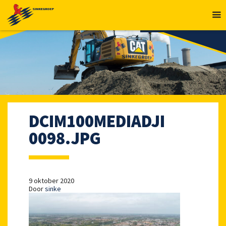
MENU
DCIM100MEDIADJI
0098.JPG
9 oktober 2020
Door
sinke