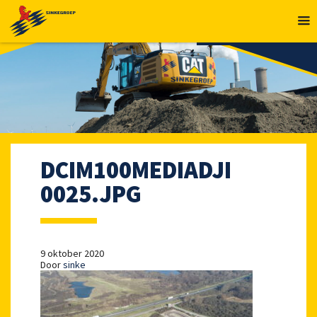
MENU
DCIM100MEDIADJI
0025.JPG
9 oktober 2020
Door
sinke