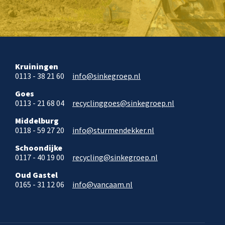
Kruiningen
0113 - 38 21 60
info@sinkegroep.nl
Goes
0113 - 21 68 04
recyclinggoes@sinkegroep.nl
Middelburg
0118 - 59 27 20
info@sturmendekker.nl
Schoondijke
0117 - 40 19 00
recycling@sinkegroep.nl
Oud Gastel
0165 - 31 12 06
info@vancaam.nl