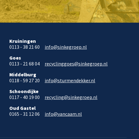
Kruiningen
0113 - 38 21 60
info@sinkegroep.nl
Goes
0113 - 21 68 04
recyclinggoes@sinkegroep.nl
Middelburg
0118 - 59 27 20
info@sturmendekker.nl
Schoondijke
0117 - 40 19 00
recycling@sinkegroep.nl
Oud Gastel
0165 - 31 12 06
info@vancaam.nl