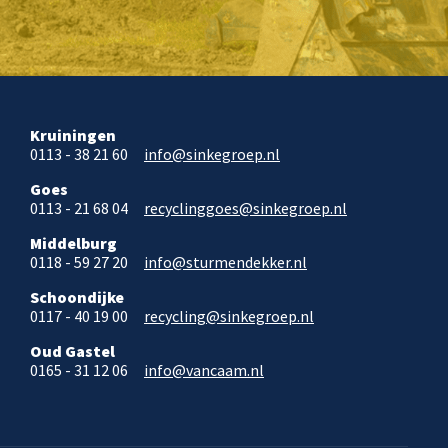
Kruiningen
0113 - 38 21 60
info@sinkegroep.nl
Goes
0113 - 21 68 04
recyclinggoes@sinkegroep.nl
Middelburg
0118 - 59 27 20
info@sturmendekker.nl
Schoondijke
0117 - 40 19 00
recycling@sinkegroep.nl
Oud Gastel
0165 - 31 12 06
info@vancaam.nl