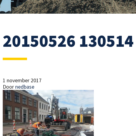
20150526 130514
1 november 2017
Door
nedbase