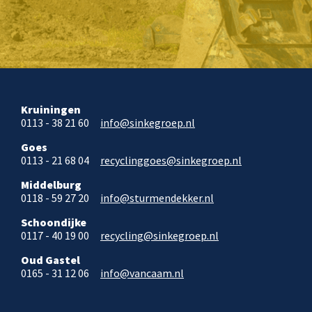
Kruiningen
0113 - 38 21 60
info@sinkegroep.nl
Goes
0113 - 21 68 04
recyclinggoes@sinkegroep.nl
Middelburg
0118 - 59 27 20
info@sturmendekker.nl
Schoondijke
0117 - 40 19 00
recycling@sinkegroep.nl
Oud Gastel
0165 - 31 12 06
info@vancaam.nl