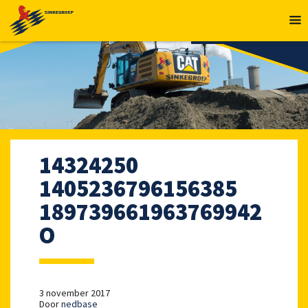
MENU
14324250
1405236796156385
189739661963769942
O
3 november 2017
Door
nedbase