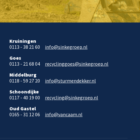
Kruiningen
0113 - 38 21 60
info@sinkegroep.nl
Goes
0113 - 21 68 04
recyclinggoes@sinkegroep.nl
Middelburg
0118 - 59 27 20
info@sturmendekker.nl
Schoondijke
0117 - 40 19 00
recycling@sinkegroep.nl
Oud Gastel
0165 - 31 12 06
info@vancaam.nl