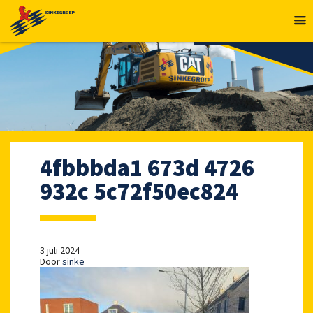
MENU
4fbbbda1 673d 4726
932c 5c72f50ec824
3 juli 2024
Door
sinke