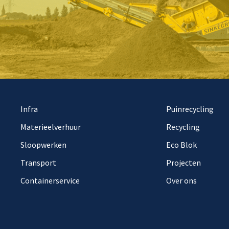
Infra
Puinrecycling
Materieelverhuur
Recycling
Sloopwerken
Eco Blok
Transport
Projecten
Containerservice
Over ons