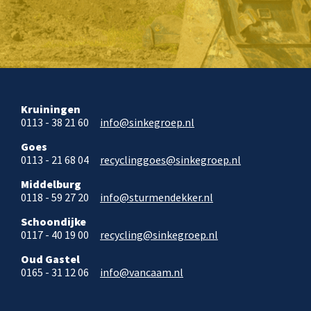
Kruiningen
0113 - 38 21 60
info@sinkegroep.nl
Goes
0113 - 21 68 04
recyclinggoes@sinkegroep.nl
Middelburg
0118 - 59 27 20
info@sturmendekker.nl
Schoondijke
0117 - 40 19 00
recycling@sinkegroep.nl
Oud Gastel
0165 - 31 12 06
info@vancaam.nl