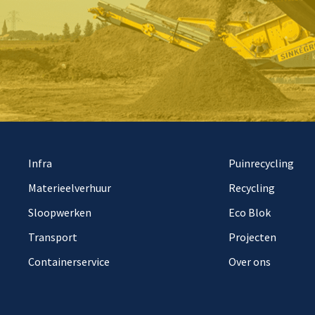
Infra
Puinrecycling
Materieelverhuur
Recycling
Sloopwerken
Eco Blok
Transport
Projecten
Containerservice
Over ons