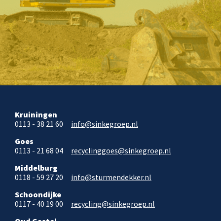
Kruiningen
0113 - 38 21 60
info@sinkegroep.nl
Goes
0113 - 21 68 04
recyclinggoes@sinkegroep.nl
Middelburg
0118 - 59 27 20
info@sturmendekker.nl
Schoondijke
0117 - 40 19 00
recycling@sinkegroep.nl