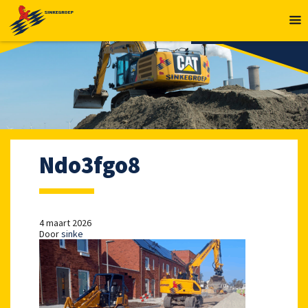
MENU
Ndo3fgo8
4 maart 2026
Door
sinke