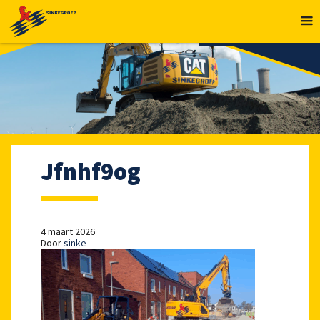
MENU
Jfnhf9og
4 maart 2026
Door
sinke