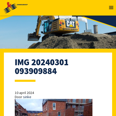
MENU
IMG 20240301
093909884
10 april 2024
Door
sinke