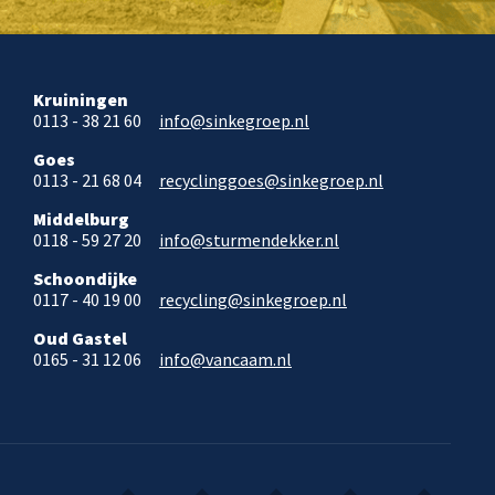
Kruiningen
0113 - 38 21 60
info@sinkegroep.nl
Goes
0113 - 21 68 04
recyclinggoes@sinkegroep.nl
Middelburg
0118 - 59 27 20
info@sturmendekker.nl
Schoondijke
0117 - 40 19 00
recycling@sinkegroep.nl
Oud Gastel
0165 - 31 12 06
info@vancaam.nl