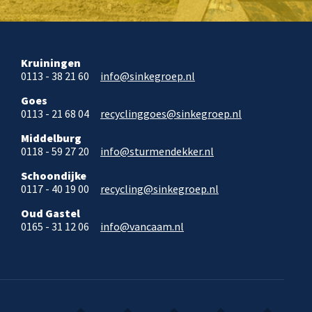
Kruiningen
0113 - 38 21 60
info@sinkegroep.nl
Goes
0113 - 21 68 04
recyclinggoes@sinkegroep.nl
Middelburg
0118 - 59 27 20
info@sturmendekker.nl
Schoondijke
0117 - 40 19 00
recycling@sinkegroep.nl
Oud Gastel
0165 - 31 12 06
info@vancaam.nl