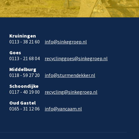
Kruiningen
0113 - 38 21 60
info@sinkegroep.nl
Goes
0113 - 21 68 04
recyclinggoes@sinkegroep.nl
Middelburg
0118 - 59 27 20
info@sturmendekker.nl
Schoondijke
0117 - 40 19 00
recycling@sinkegroep.nl
Oud Gastel
0165 - 31 12 06
info@vancaam.nl