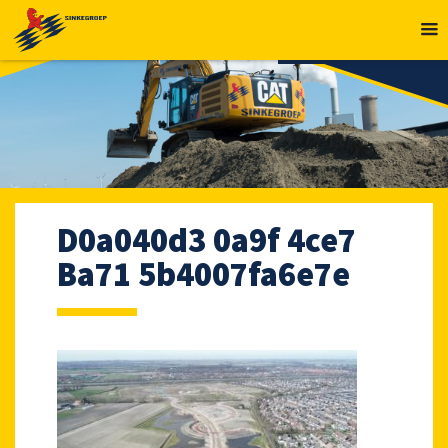
MENU
D0a040d3 0a9f 4ce7
Ba71 5b4007fa6e7e