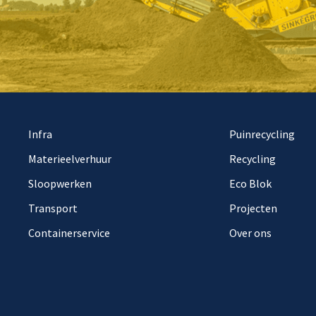
Infra
Puinrecycling
Materieelverhuur
Recycling
Sloopwerken
Eco Blok
Transport
Projecten
Containerservice
Over ons