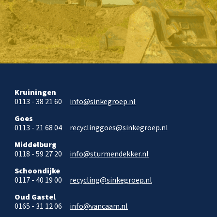
Kruiningen
0113 - 38 21 60
info@sinkegroep.nl
Goes
0113 - 21 68 04
recyclinggoes@sinkegroep.nl
Middelburg
0118 - 59 27 20
info@sturmendekker.nl
Schoondijke
0117 - 40 19 00
recycling@sinkegroep.nl
Oud Gastel
0165 - 31 12 06
info@vancaam.nl