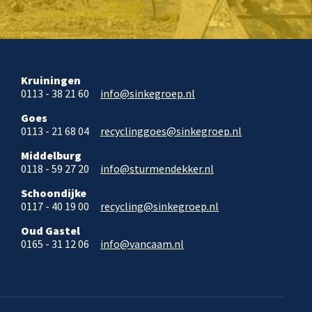
Kruiningen
0113 - 38 21 60
info@sinkegroep.nl
Goes
0113 - 21 68 04
recyclinggoes@sinkegroep.nl
Middelburg
0118 - 59 27 20
info@sturmendekker.nl
Schoondijke
0117 - 40 19 00
recycling@sinkegroep.nl
Oud Gastel
0165 - 31 12 06
info@vancaam.nl