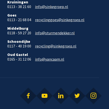
Kruiningen
0113 - 38 21 60
info@sinkegroep.nl
Goes
0113 - 21 68 04
recyclinggoes@sinkegroep.nl
Middelburg
0118 - 59 27 20
info@sturmendekker.nl
Schoondijke
0117 - 40 19 00
recycling@sinkegroep.nl
Oud Gastel
0165 - 31 12 06
info@vancaam.nl