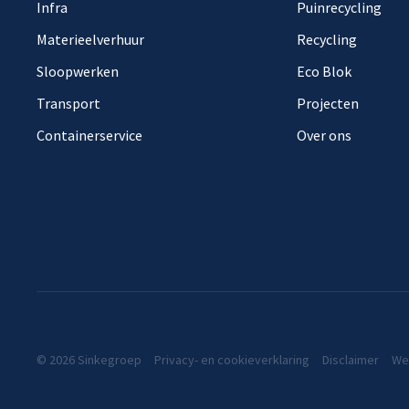
Infra
Puinrecycling
Materieelverhuur
Recycling
Sloopwerken
Eco Blok
Transport
Projecten
Containerservice
Over ons
© 2026 Sinkegroep
Privacy- en cookieverklaring
Disclaimer
We