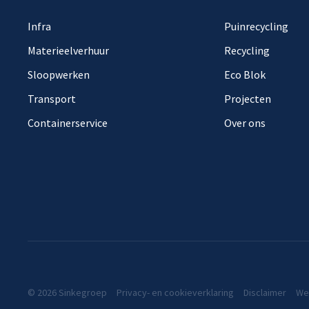
Infra
Puinrecycling
Materieelverhuur
Recycling
Sloopwerken
Eco Blok
Transport
Projecten
Containerservice
Over ons
© 2026 Sinkegroep
Privacy- en cookieverklaring
Disclaimer
We