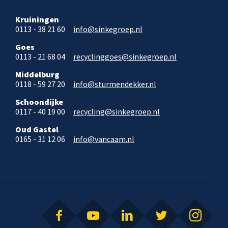
Kruiningen
0113 - 38 21 60
info@sinkegroep.nl
Goes
0113 - 21 68 04
recyclinggoes@sinkegroep.nl
Middelburg
0118 - 59 27 20
info@sturmendekker.nl
Schoondijke
0117 - 40 19 00
recycling@sinkegroep.nl
Oud Gastel
0165 - 31 12 06
info@vancaam.nl