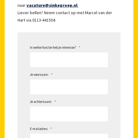
naar
vacature@sinkegroep.nl
.
Liever bellen? Neem contact op met Marcel van der
Hart via 0113-441504.
In welke functie heb je interesse?
*
Je voornaam:
*
Je achternaam:
*
E-mailadres:
*