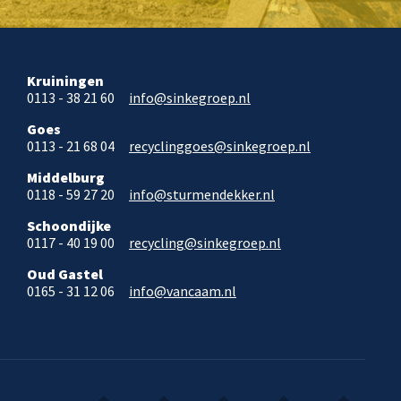
Kruiningen
0113 - 38 21 60
info@sinkegroep.nl
Goes
0113 - 21 68 04
recyclinggoes@sinkegroep.nl
Middelburg
0118 - 59 27 20
info@sturmendekker.nl
Schoondijke
0117 - 40 19 00
recycling@sinkegroep.nl
Oud Gastel
0165 - 31 12 06
info@vancaam.nl