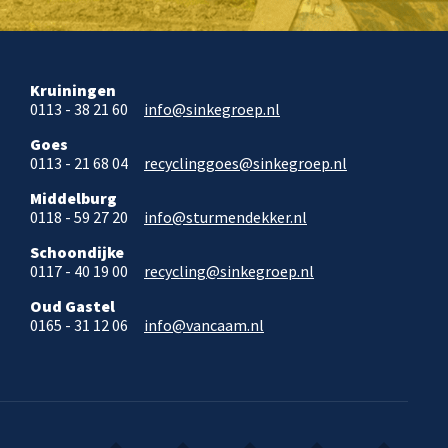
Kruiningen
0113 - 38 21 60
info@sinkegroep.nl
Goes
0113 - 21 68 04
recyclinggoes@sinkegroep.nl
Middelburg
0118 - 59 27 20
info@sturmendekker.nl
Schoondijke
0117 - 40 19 00
recycling@sinkegroep.nl
Oud Gastel
0165 - 31 12 06
info@vancaam.nl