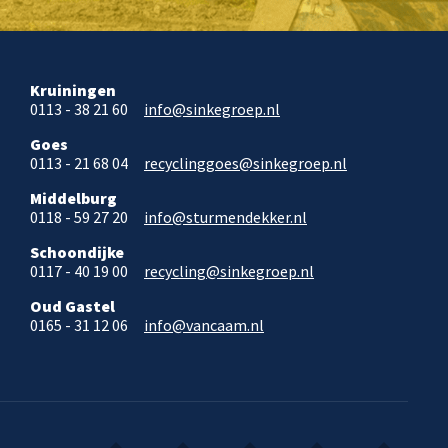
Kruiningen
0113 - 38 21 60
info@sinkegroep.nl
Goes
0113 - 21 68 04
recyclinggoes@sinkegroep.nl
Middelburg
0118 - 59 27 20
info@sturmendekker.nl
Schoondijke
0117 - 40 19 00
recycling@sinkegroep.nl
Oud Gastel
0165 - 31 12 06
info@vancaam.nl