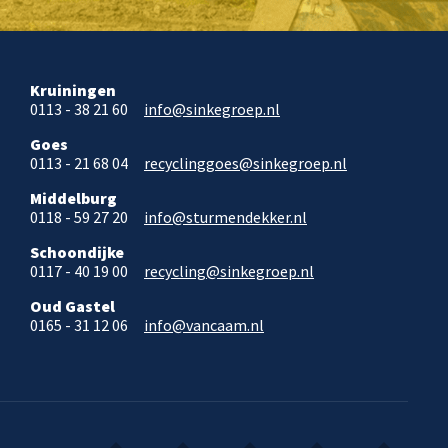
Kruiningen
0113 - 38 21 60
info@sinkegroep.nl
Goes
0113 - 21 68 04
recyclinggoes@sinkegroep.nl
Middelburg
0118 - 59 27 20
info@sturmendekker.nl
Schoondijke
0117 - 40 19 00
recycling@sinkegroep.nl
Oud Gastel
0165 - 31 12 06
info@vancaam.nl