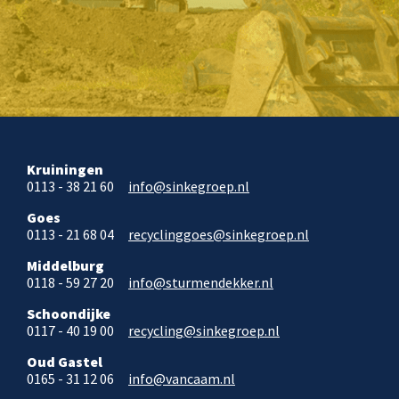
Kruiningen
0113 - 38 21 60
info@sinkegroep.nl
Goes
0113 - 21 68 04
recyclinggoes@sinkegroep.nl
Middelburg
0118 - 59 27 20
info@sturmendekker.nl
Schoondijke
0117 - 40 19 00
recycling@sinkegroep.nl
Oud Gastel
0165 - 31 12 06
info@vancaam.nl