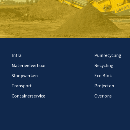
Infra
Puinrecycling
Materieelverhuur
Recycling
Sloopwerken
Eco Blok
Transport
Projecten
Containerservice
Over ons