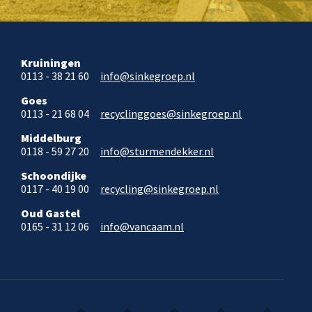
Kruiningen
0113 - 38 21 60
info@sinkegroep.nl
Goes
0113 - 21 68 04
recyclinggoes@sinkegroep.nl
Middelburg
0118 - 59 27 20
info@sturmendekker.nl
Schoondijke
0117 - 40 19 00
recycling@sinkegroep.nl
Oud Gastel
0165 - 31 12 06
info@vancaam.nl