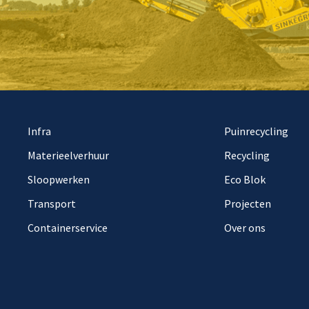
Infra
Puinrecycling
Materieelverhuur
Recycling
Sloopwerken
Eco Blok
Transport
Projecten
Containerservice
Over ons