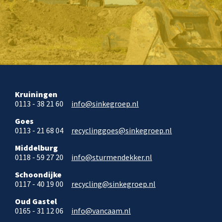
Kruiningen
0113 - 38 21 60
info@sinkegroep.nl
Goes
0113 - 21 68 04
recyclinggoes@sinkegroep.nl
Middelburg
0118 - 59 27 20
info@sturmendekker.nl
Schoondijke
0117 - 40 19 00
recycling@sinkegroep.nl
Oud Gastel
0165 - 31 12 06
info@vancaam.nl