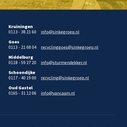
Kruiningen
0113 - 38 21 60
info@sinkegroep.nl
Goes
0113 - 21 68 04
recyclinggoes@sinkegroep.nl
Middelburg
0118 - 59 27 20
info@sturmendekker.nl
Schoondijke
0117 - 40 19 00
recycling@sinkegroep.nl
Oud Gastel
0165 - 31 12 06
info@vancaam.nl