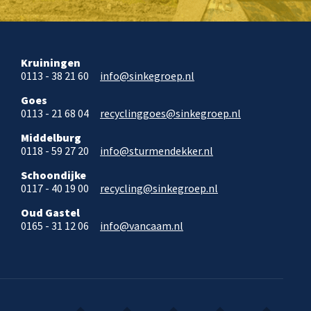
Kruiningen
0113 - 38 21 60
info@sinkegroep.nl
Goes
0113 - 21 68 04
recyclinggoes@sinkegroep.nl
Middelburg
0118 - 59 27 20
info@sturmendekker.nl
Schoondijke
0117 - 40 19 00
recycling@sinkegroep.nl
Oud Gastel
0165 - 31 12 06
info@vancaam.nl