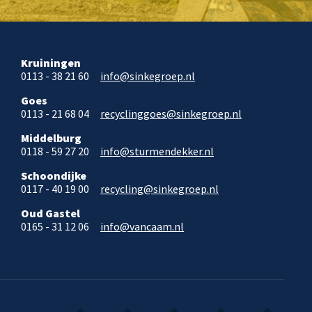
Kruiningen
0113 - 38 21 60
info@sinkegroep.nl
Goes
0113 - 21 68 04
recyclinggoes@sinkegroep.nl
Middelburg
0118 - 59 27 20
info@sturmendekker.nl
Schoondijke
0117 - 40 19 00
recycling@sinkegroep.nl
Oud Gastel
0165 - 31 12 06
info@vancaam.nl