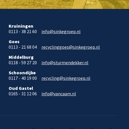
Kruiningen
0113 - 38 21 60
info@sinkegroep.nl
Goes
0113 - 21 68 04
recyclinggoes@sinkegroep.nl
Middelburg
0118 - 59 27 20
info@sturmendekker.nl
Schoondijke
0117 - 40 19 00
recycling@sinkegroep.nl
Oud Gastel
0165 - 31 12 06
info@vancaam.nl