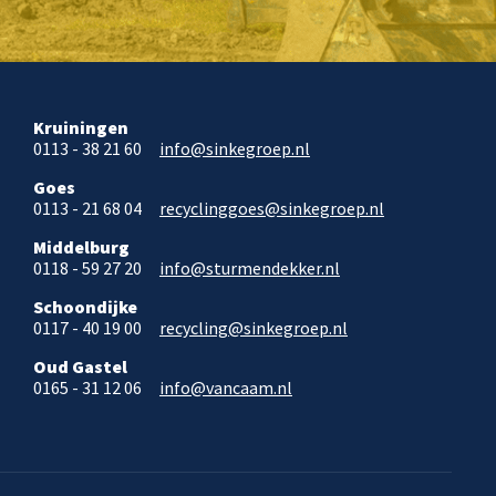
Kruiningen
0113 - 38 21 60
info@sinkegroep.nl
Goes
0113 - 21 68 04
recyclinggoes@sinkegroep.nl
Middelburg
0118 - 59 27 20
info@sturmendekker.nl
Schoondijke
0117 - 40 19 00
recycling@sinkegroep.nl
Oud Gastel
0165 - 31 12 06
info@vancaam.nl