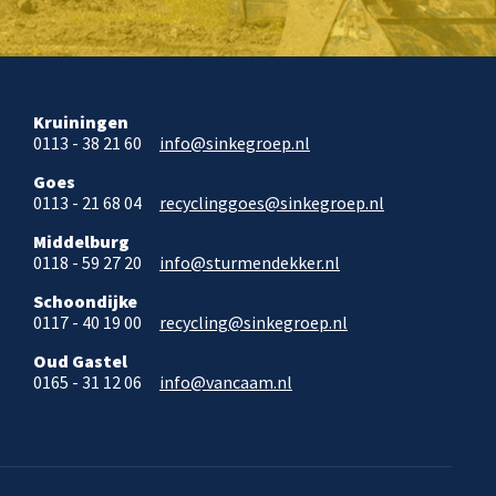
Kruiningen
0113 - 38 21 60
info@sinkegroep.nl
Goes
0113 - 21 68 04
recyclinggoes@sinkegroep.nl
Middelburg
0118 - 59 27 20
info@sturmendekker.nl
Schoondijke
0117 - 40 19 00
recycling@sinkegroep.nl
Oud Gastel
0165 - 31 12 06
info@vancaam.nl