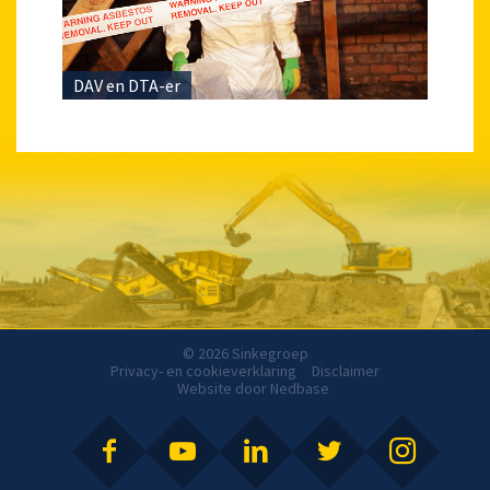
DAV en DTA-er
© 2026 Sinkegroep
Privacy- en cookieverklaring
Disclaimer
Website door
Nedbase