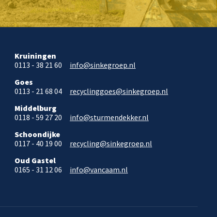
Kruiningen
0113 - 38 21 60
info@sinkegroep.nl
Goes
0113 - 21 68 04
recyclinggoes@sinkegroep.nl
Middelburg
0118 - 59 27 20
info@sturmendekker.nl
Schoondijke
0117 - 40 19 00
recycling@sinkegroep.nl
Oud Gastel
0165 - 31 12 06
info@vancaam.nl