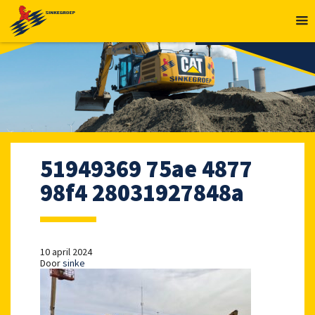
MENU
51949369 75ae 4877
98f4 28031927848a
10 april 2024
Door
sinke